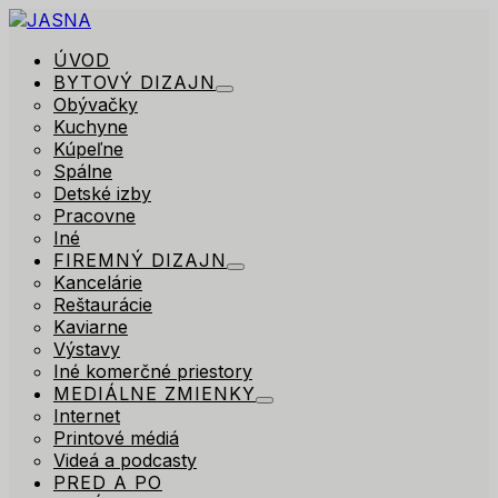
ÚVOD
BYTOVÝ DIZAJN
Obývačky
Kuchyne
Kúpeľne
Spálne
Detské izby
Pracovne
Iné
FIREMNÝ DIZAJN
Kancelárie
Reštaurácie
Kaviarne
Výstavy
Iné komerčné priestory
MEDIÁLNE ZMIENKY
Internet
Printové médiá
Videá a podcasty
PRED A PO