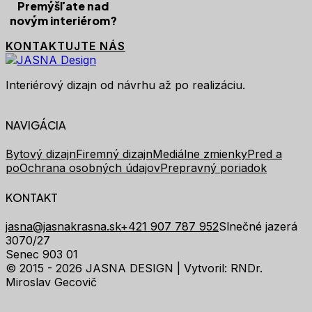
Premýšľate nad
novým interiérom?
KONTAKTUJTE NÁS
Interiérový dizajn od návrhu až po realizáciu.
NAVIGÁCIA
Bytový dizajn
Firemný dizajn
Mediálne zmienky
Pred a
po
Ochrana osobných údajov
Prepravný poriadok
KONTAKT
jasna@jasnakrasna.sk
+421 907 787 952
Slnečné jazerá
3070/27
Senec 903 01
© 2015 - 2026 JASNA DESIGN |
Vytvoril: RNDr.
Miroslav Gecovič