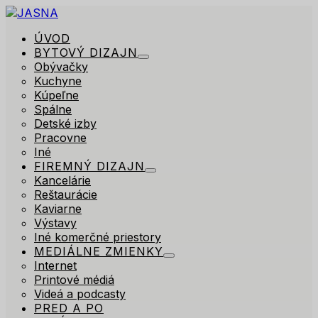
ÚVOD
BYTOVÝ DIZAJN
Obývačky
Kuchyne
Kúpeľne
Spálne
Detské izby
Pracovne
Iné
FIREMNÝ DIZAJN
Kancelárie
Reštaurácie
Kaviarne
Výstavy
Iné komerčné priestory
MEDIÁLNE ZMIENKY
Internet
Printové médiá
Videá a podcasty
PRED A PO