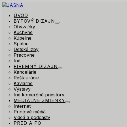
ÚVOD
BYTOVÝ DIZAJN
Obývačky
Kuchyne
Kúpeľne
Spálne
Detské izby
Pracovne
Iné
FIREMNÝ DIZAJN
Kancelárie
Reštaurácie
Kaviarne
Výstavy
Iné komerčné priestory
MEDIÁLNE ZMIENKY
Internet
Printové médiá
Videá a podcasty
PRED A PO