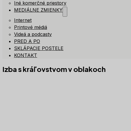
Iné komerčné priestory
MEDIÁLNE ZMIENKY
Internet
Printové médiá
Videá a podcasty
PRED A PO
SKLÁPACIE POSTELE
KONTAKT
Izba s kráľovstvom v oblakoch