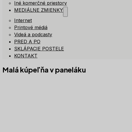
Iné komerčné priestory
MEDIÁLNE ZMIENKY
Internet
Printové médiá
Videá a podcasty
PRED A PO
SKLÁPACIE POSTELE
KONTAKT
Malá kúpeľňa v paneláku