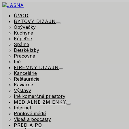
ÚVOD
BYTOVÝ DIZAJN
Obývačky
Kuchyne
Kúpeľne
Spálne
Detské izby
Pracovne
Iné
FIREMNÝ DIZAJN
Kancelárie
Reštaurácie
Kaviarne
Výstavy
Iné komerčné priestory
MEDIÁLNE ZMIENKY
Internet
Printové médiá
Videá a podcasty
PRED A PO