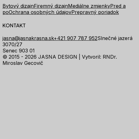
Bytový dizajn
Firemný dizajn
Mediálne zmienky
Pred a
po
Ochrana osobných údajov
Prepravný poriadok
KONTAKT
jasna@jasnakrasna.sk
+421 907 787 952
Slnečné jazerá
3070/27
Senec 903 01
© 2015 - 2026 JASNA DESIGN |
Vytvoril: RNDr.
Miroslav Gecovič