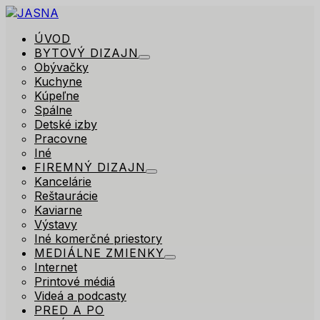
ÚVOD
BYTOVÝ DIZAJN
Obývačky
Kuchyne
Kúpeľne
Spálne
Detské izby
Pracovne
Iné
FIREMNÝ DIZAJN
Kancelárie
Reštaurácie
Kaviarne
Výstavy
Iné komerčné priestory
MEDIÁLNE ZMIENKY
Internet
Printové médiá
Videá a podcasty
PRED A PO