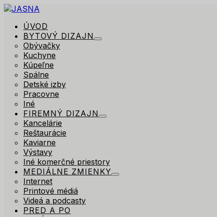
ÚVOD
BYTOVÝ DIZAJN
Obývačky
Kuchyne
Kúpeľne
Spálne
Detské izby
Pracovne
Iné
FIREMNÝ DIZAJN
Kancelárie
Reštaurácie
Kaviarne
Výstavy
Iné komerčné priestory
MEDIÁLNE ZMIENKY
Internet
Printové médiá
Videá a podcasty
PRED A PO