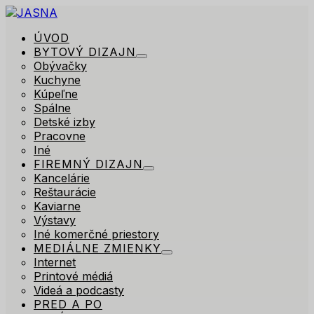
ÚVOD
BYTOVÝ DIZAJN
Obývačky
Kuchyne
Kúpeľne
Spálne
Detské izby
Pracovne
Iné
FIREMNÝ DIZAJN
Kancelárie
Reštaurácie
Kaviarne
Výstavy
Iné komerčné priestory
MEDIÁLNE ZMIENKY
Internet
Printové médiá
Videá a podcasty
PRED A PO