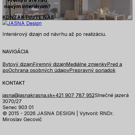
novým interiérom?
KONTAKTUJTE NÁS
Interiérový dizajn od návrhu až po realizáciu.
NAVIGÁCIA
Bytový dizajn
Firemný dizajn
Mediálne zmienky
Pred a
po
Ochrana osobných údajov
Prepravný poriadok
KONTAKT
jasna@jasnakrasna.sk
+421 907 787 952
Slnečné jazerá
3070/27
Senec 903 01
© 2015 - 2026 JASNA DESIGN |
Vytvoril: RNDr.
Miroslav Gecovič