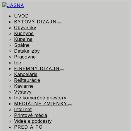
ÚVOD
BYTOVÝ DIZAJN
Obývačky
Kuchyne
Kúpeľne
Spálne
Detské izby
Pracovne
Iné
FIREMNÝ DIZAJN
Kancelárie
Reštaurácie
Kaviarne
Výstavy
Iné komerčné priestory
MEDIÁLNE ZMIENKY
Internet
Printové médiá
Videá a podcasty
PRED A PO