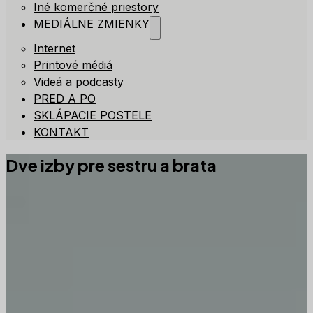
Iné komerčné priestory
MEDIÁLNE ZMIENKY
Internet
Printové médiá
Videá a podcasty
PRED A PO
SKLÁPACIE POSTELE
KONTAKT
Dve izby pre sestru a brata