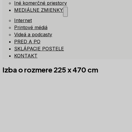
Iné komerčné priestory
MEDIÁLNE ZMIENKY
Internet
Printové médiá
Videá a podcasty
PRED A PO
SKLÁPACIE POSTELE
KONTAKT
Izba o rozmere 225 x 470 cm