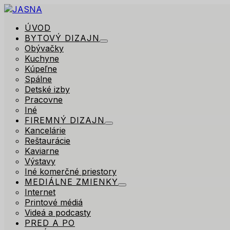
ÚVOD
BYTOVÝ DIZAJN
Obývačky
Kuchyne
Kúpeľne
Spálne
Detské izby
Pracovne
Iné
FIREMNÝ DIZAJN
Kancelárie
Reštaurácie
Kaviarne
Výstavy
Iné komerčné priestory
MEDIÁLNE ZMIENKY
Internet
Printové médiá
Videá a podcasty
PRED A PO