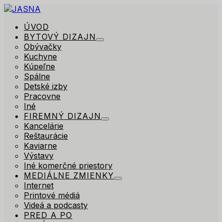
ÚVOD
BYTOVÝ DIZAJN
Obývačky
Kuchyne
Kúpeľne
Spálne
Detské izby
Pracovne
Iné
FIREMNÝ DIZAJN
Kancelárie
Reštaurácie
Kaviarne
Výstavy
Iné komerčné priestory
MEDIÁLNE ZMIENKY
Internet
Printové médiá
Videá a podcasty
PRED A PO