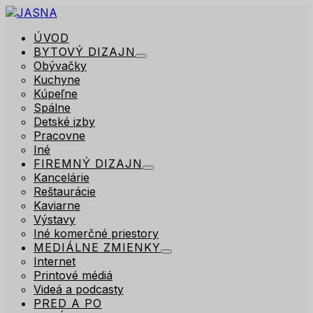
ÚVOD
BYTOVÝ DIZAJN
Obývačky
Kuchyne
Kúpeľne
Spálne
Detské izby
Pracovne
Iné
FIREMNÝ DIZAJN
Kancelárie
Reštaurácie
Kaviarne
Výstavy
Iné komerčné priestory
MEDIÁLNE ZMIENKY
Internet
Printové médiá
Videá a podcasty
PRED A PO