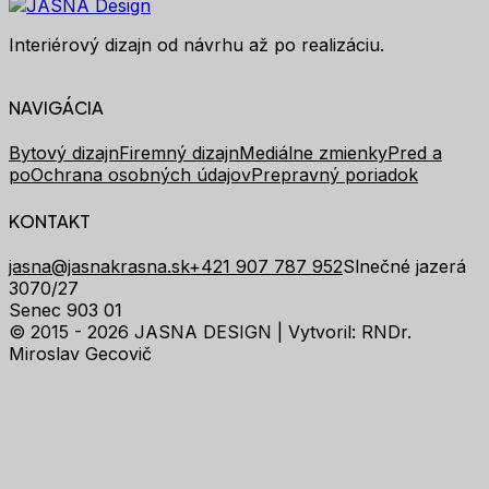
Interiérový dizajn od návrhu až po realizáciu.
NAVIGÁCIA
Bytový dizajn
Firemný dizajn
Mediálne zmienky
Pred a
po
Ochrana osobných údajov
Prepravný poriadok
KONTAKT
jasna@jasnakrasna.sk
+421 907 787 952
Slnečné jazerá
3070/27
Senec 903 01
© 2015 - 2026 JASNA DESIGN |
Vytvoril: RNDr.
Miroslav Gecovič