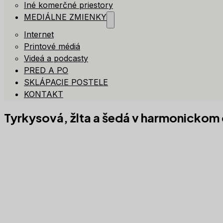
Iné komerčné priestory
MEDIÁLNE ZMIENKY
Internet
Printové médiá
Videá a podcasty
PRED A PO
SKLÁPACIE POSTELE
KONTAKT
Tyrkysová, žlta a šedá v harmonickom