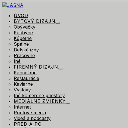
ÚVOD
BYTOVÝ DIZAJN
Obývačky
Kuchyne
Kúpeľne
Spálne
Detské izby
Pracovne
Iné
FIREMNÝ DIZAJN
Kancelárie
Reštaurácie
Kaviarne
Výstavy
Iné komerčné priestory
MEDIÁLNE ZMIENKY
Internet
Printové médiá
Videá a podcasty
PRED A PO