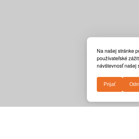
Na našej stránke p
používateľské záži
návštevnosť našej s
Prijať
Odm