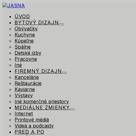
ÚVOD
BYTOVÝ DIZAJN
Obývačky
Kuchyne
Kúpeľne
Spálne
Detské izby
Pracovne
Iné
FIREMNÝ DIZAJN
Kancelárie
Reštaurácie
Kaviarne
Výstavy
Iné komerčné priestory
MEDIÁLNE ZMIENKY
Internet
Printové médiá
Videá a podcasty
PRED A PO