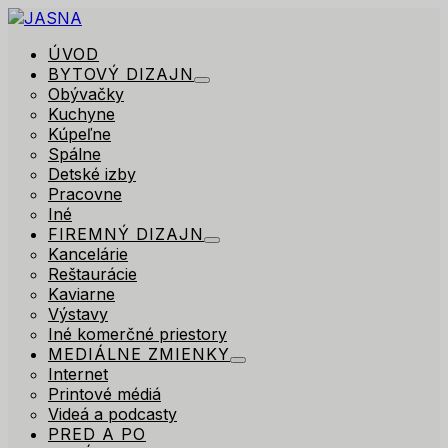
ÚVOD
BYTOVÝ DIZAJN
Obývačky
Kuchyne
Kúpeľne
Spálne
Detské izby
Pracovne
Iné
FIREMNÝ DIZAJN
Kancelárie
Reštaurácie
Kaviarne
Výstavy
Iné komerčné priestory
MEDIÁLNE ZMIENKY
Internet
Printové médiá
Videá a podcasty
PRED A PO