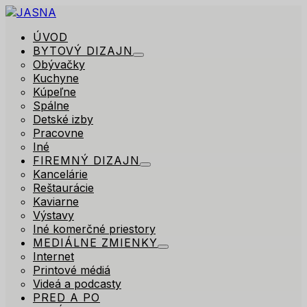
ÚVOD
BYTOVÝ DIZAJN
Obývačky
Kuchyne
Kúpeľne
Spálne
Detské izby
Pracovne
Iné
FIREMNÝ DIZAJN
Kancelárie
Reštaurácie
Kaviarne
Výstavy
Iné komerčné priestory
MEDIÁLNE ZMIENKY
Internet
Printové médiá
Videá a podcasty
PRED A PO