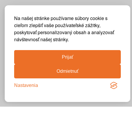
Na našej stránke používame súbory cookie s
cieľom zlepšiť vaše používateľské zážitky,
poskytovať personalizovaný obsah a analyzovať
návštevnosť našej stránky.
Prijať
Odmietnuť
Nastavenia
VÝSTAVY
REŠTAURÁCIE
KAVIARNE
KAVIARNE
KAVIARNE
KANCELÁRIE