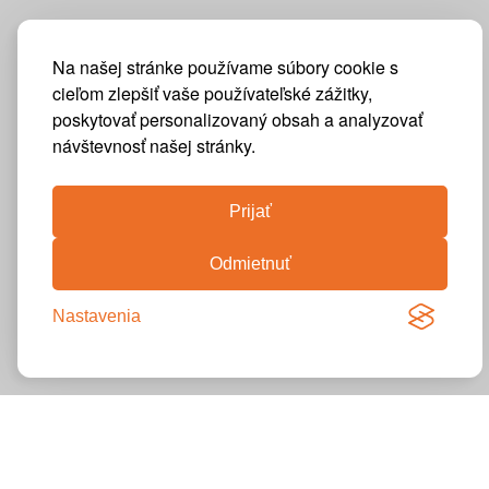
Na našej stránke používame súbory cookie s
cieľom zlepšiť vaše používateľské zážitky,
poskytovať personalizovaný obsah a analyzovať
návštevnosť našej stránky.
Prijať
Odmietnuť
Nastavenia
VÝSTAVY
INÉ KOMERČNÉ PRIESTORY
REŠTAURÁCIE
INÉ KOMERČNÉ PRIESTORY
INÉ KOMERČNÉ PRIESTORY
FIREMNÝ DIZAJN, INÉ KOMERČNÉ PRIESTORY
INÉ KOMERČNÉ PRIESTORY
INÉ KOMERČNÉ PRIESTORY
INÉ KOMERČNÉ PRIESTORY
INÉ KOMERČNÉ PRIESTORY
INÉ KOMERČNÉ PRIESTORY
KAVIARNE
Naša kontinentálna posteľ a kreslá si našli nový
KANCELÁRIE