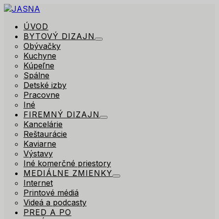
ÚVOD
BYTOVÝ DIZAJN
Obývačky
Kuchyne
Kúpeľne
Spálne
Detské izby
Pracovne
Iné
FIREMNÝ DIZAJN
Kancelárie
Reštaurácie
Kaviarne
Výstavy
Iné komerčné priestory
MEDIÁLNE ZMIENKY
Internet
Printové médiá
Videá a podcasty
PRED A PO