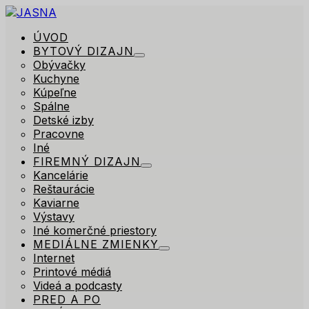
ÚVOD
BYTOVÝ DIZAJN
Obývačky
Kuchyne
Kúpeľne
Spálne
Detské izby
Pracovne
Iné
FIREMNÝ DIZAJN
Kancelárie
Reštaurácie
Kaviarne
Výstavy
Iné komerčné priestory
MEDIÁLNE ZMIENKY
Internet
Printové médiá
Videá a podcasty
PRED A PO