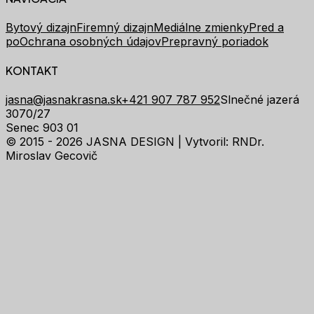
Bytový dizajn
Firemný dizajn
Mediálne zmienky
Pred a
po
Ochrana osobných údajov
Prepravný poriadok
KONTAKT
jasna@jasnakrasna.sk
+421 907 787 952
Slnečné jazerá
3070/27
Senec 903 01
© 2015 - 2026 JASNA DESIGN |
Vytvoril: RNDr.
Miroslav Gecovič