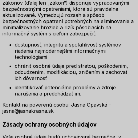
zákonov (ďalej len „zákon“) disponuje vypracovanými
bezpečnostnými opatreniami, ktoré sú pravidelne
aktualizované. Vymedzujú rozsah a spôsob
bezpečnostných opatrení potrebných na eliminovanie a
minimalizovanie hrozieb a rizík pôsobiacich na
informačný systém s cieľom zabezpečiť:
dostupnosť, integritu a spoľahlivosť systémov
riadenia najmodernejšími informačnými
technológiami
chrániť osobné údaje pred stratou, poškodením,
odcudzením, modifikáciou, zničením a zachovať
ich dôvernosť
identifikovať potenciálne problémy a zdroje
narušenia a predchádzať im.
Kontakt na poverenú osobu: Jasna Opavská –
jasna@jasnakrasna.sk
Zásady ochrany osobných údajov
Vaše osobné údaje budú uchovávané bezpečne, v