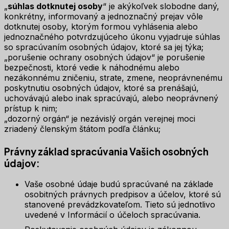
„
súhlas dotknutej osoby
“ je akýkoľvek slobodne daný,
konkrétny, informovaný a jednoznačný prejav vôle
dotknutej osoby, ktorým formou vyhlásenia alebo
jednoznačného potvrdzujúceho úkonu vyjadruje súhlas
so spracúvaním osobných údajov, ktoré sa jej týka;
„porušenie ochrany osobných údajov“ je porušenie
bezpečnosti, ktoré vedie k náhodnému alebo
nezákonnému zničeniu, strate, zmene, neoprávnenému
poskytnutiu osobných údajov, ktoré sa prenášajú,
uchovávajú alebo inak spracúvajú, alebo neoprávnený
prístup k nim;
„dozorný orgán“ je nezávislý orgán verejnej moci
zriadený členským štátom podľa článku;
Právny základ spracúvania Vašich osobných
údajov:
Vaše osobné údaje budú spracúvané na základe
osobitných právnych predpisov a účelov, ktoré sú
stanovené prevádzkovateľom. Tieto sú jednotlivo
uvedené v Informácií o účeloch spracúvania.