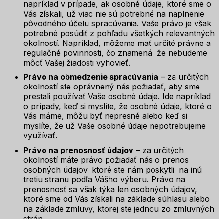
napríklad v prípade, ak osobné údaje, ktoré sme o
Vás získali, už viac nie sú potrebné na naplnenie
pôvodného účelu spracúvania. Vaše právo je však
potrebné posúdiť z pohľadu všetkých relevantných
okolností. Napríklad, môžeme mať určité právne a
regulačné povinnosti, čo znamená, že nebudeme
môcť Vašej žiadosti vyhovieť.
Právo na obmedzenie spracúvania
– za určitých
okolností ste oprávnený nás požiadať, aby sme
prestali používať Vaše osobné údaje. Ide napríklad
o prípady, keď si myslíte, že osobné údaje, ktoré o
Vás máme, môžu byť nepresné alebo keď si
myslíte, že už Vaše osobné údaje nepotrebujeme
využívať.
Právo na prenosnosť údajov
– za určitých
okolností máte právo požiadať nás o prenos
osobných údajov, ktoré ste nám poskytli, na inú
tretiu stranu podľa Vášho výberu. Právo na
prenosnosť sa však týka len osobných údajov,
ktoré sme od Vás získali na základe súhlasu alebo
na základe zmluvy, ktorej ste jednou zo zmluvných
strán.