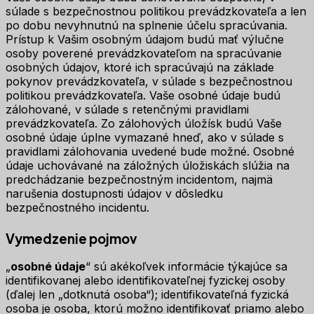
súlade s bezpečnostnou politikou prevádzkovateľa a len
po dobu nevyhnutnú na splnenie účelu spracúvania.
Prístup k Vašim osobným údajom budú mať výlučne
osoby poverené prevádzkovateľom na spracúvanie
osobných údajov, ktoré ich spracúvajú na základe
pokynov prevádzkovateľa, v súlade s bezpečnostnou
politikou prevádzkovateľa. Vaše osobné údaje budú
zálohované, v súlade s retenčnými pravidlami
prevádzkovateľa. Zo zálohových úložísk budú Vaše
osobné údaje úplne vymazané hneď, ako v súlade s
pravidlami zálohovania uvedené bude možné. Osobné
údaje uchovávané na záložných úložiskách slúžia na
predchádzanie bezpečnostným incidentom, najmä
narušenia dostupnosti údajov v dôsledku
bezpečnostného incidentu.
Vymedzenie pojmov
„
osobné údaje
“ sú akékoľvek informácie týkajúce sa
identifikovanej alebo identifikovateľnej fyzickej osoby
(ďalej len „dotknutá osoba“); identifikovateľná fyzická
osoba je osoba, ktorú možno identifikovať priamo alebo