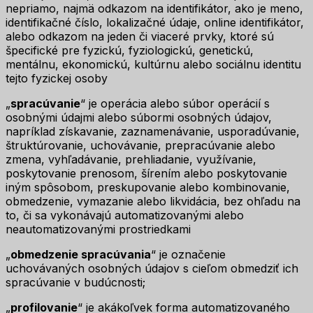
nepriamo, najmä odkazom na identifikátor, ako je meno,
identifikačné číslo, lokalizačné údaje, online identifikátor,
alebo odkazom na jeden či viaceré prvky, ktoré sú
špecifické pre fyzickú, fyziologickú, genetickú,
mentálnu, ekonomickú, kultúrnu alebo sociálnu identitu
tejto fyzickej osoby
„
spracúvanie
“ je operácia alebo súbor operácií s
osobnými údajmi alebo súbormi osobných údajov,
napríklad získavanie, zaznamenávanie, usporadúvanie,
štruktúrovanie, uchovávanie, prepracúvanie alebo
zmena, vyhľadávanie, prehliadanie, využívanie,
poskytovanie prenosom, šírením alebo poskytovanie
iným spôsobom, preskupovanie alebo kombinovanie,
obmedzenie, vymazanie alebo likvidácia, bez ohľadu na
to, či sa vykonávajú automatizovanými alebo
neautomatizovanými prostriedkami
„
obmedzenie spracúvania
“ je označenie
uchovávaných osobných údajov s cieľom obmedziť ich
spracúvanie v budúcnosti;
„
profilovanie
“ je akákoľvek forma automatizovaného