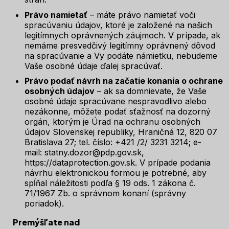
Právo namietať
– máte právo namietať voči
spracúvaniu údajov, ktoré je založené na našich
legitímnych oprávnených záujmoch. V prípade, ak
nemáme presvedčivý legitímny oprávnený dôvod
na spracúvanie a Vy podáte námietku, nebudeme
Vaše osobné údaje ďalej spracúvať.
Právo podať návrh na začatie konania o ochrane
osobných údajov
– ak sa domnievate, že Vaše
osobné údaje spracúvane nespravodlivo alebo
nezákonne, môžete podať sťažnosť na dozorný
orgán, ktorým je Úrad na ochranu osobných
údajov Slovenskej republiky, Hraničná 12, 820 07
Bratislava 27; tel. číslo: +421 /2/ 3231 3214; e-
mail: statny.dozor@pdp.gov.sk,
https://dataprotection.gov.sk. V prípade podania
návrhu elektronickou formou je potrebné, aby
spĺňal náležitosti podľa § 19 ods. 1 zákona č.
71/1967 Zb. o správnom konaní (správny
poriadok).
Premýšľate nad