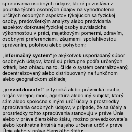
spracúvania osobných údajov, ktoré pozostáva z
použitia týchto osobných údajov na vyhodnotenie
určitých osobných aspektov týkajúcich sa fyzickej
osoby, predovšetkým analýzy alebo predvídania
aspektov dotknutej fyzickej osoby súvisiacichs
výkonnosťou v práci, majetkovými pomermi, zdravím,
osobnými preferenciami, záujmami, spoľahlivosťou,
správaním, polohou alebo pohybom;
„
informačný systém
“ je akýkoľvek usporiadaný súbor
osobných údajov, ktoré sú prístupné podľa určených
kritérií, bez ohľadu na to, či ide o systém centralizovaný,
decentralizovaný alebo distribuovaný na funkčnom
alebo geografickom základe;
„
prevádzkovateľ
“ je fyzická alebo právnická osoba,
orgán verejnej moci, agentúra alebo iný subjekt, ktorý
sám alebo spoločne s inými určí účely a prostriedky
spracúvania osobných údajov; v prípade, že sa účely a
prostriedky tohto spracúvania stanovujú v práve Únie
alebo v práve členského štátu, možno prevádzkovateľa
alebo konkrétne kritériá na jeho určenie určiť v práve
Únie alebo v práve členského štátu;