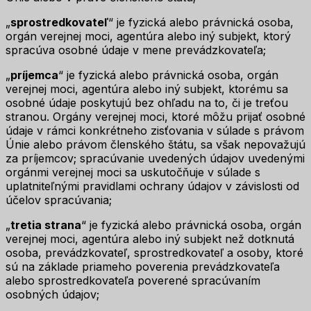
„
sprostredkovateľ
“ je fyzická alebo právnická osoba,
orgán verejnej moci, agentúra alebo iný subjekt, ktorý
spracúva osobné údaje v mene prevádzkovateľa;
„
príjemca
“ je fyzická alebo právnická osoba, orgán
verejnej moci, agentúra alebo iný subjekt, ktorému sa
osobné údaje poskytujú bez ohľadu na to, či je treťou
stranou. Orgány verejnej moci, ktoré môžu prijať osobné
údaje v rámci konkrétneho zisťovania v súlade s právom
Únie alebo právom členského štátu, sa však nepovažujú
za príjemcov; spracúvanie uvedených údajov uvedenými
orgánmi verejnej moci sa uskutočňuje v súlade s
uplatniteľnými pravidlami ochrany údajov v závislosti od
účelov spracúvania;
„
tretia strana
“ je fyzická alebo právnická osoba, orgán
verejnej moci, agentúra alebo iný subjekt než dotknutá
osoba, prevádzkovateľ, sprostredkovateľ a osoby, ktoré
sú na základe priameho poverenia prevádzkovateľa
alebo sprostredkovateľa poverené spracúvaním
osobných údajov;