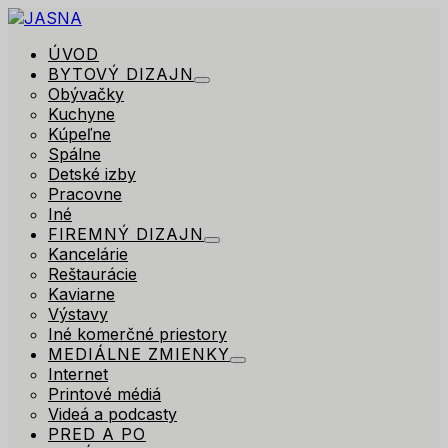
ÚVOD
BYTOVÝ DIZAJN
Obývačky
Kuchyne
Kúpeľne
Spálne
Detské izby
Pracovne
Iné
FIREMNÝ DIZAJN
Kancelárie
Reštaurácie
Kaviarne
Výstavy
Iné komerčné priestory
MEDIÁLNE ZMIENKY
Internet
Printové médiá
Videá a podcasty
PRED A PO