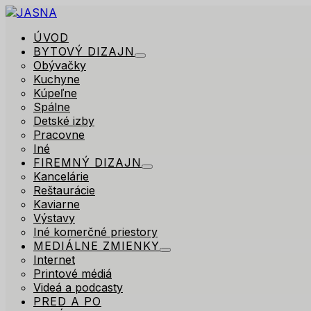
ÚVOD
BYTOVÝ DIZAJN
Obývačky
Kuchyne
Kúpeľne
Spálne
Detské izby
Pracovne
Iné
FIREMNÝ DIZAJN
Kancelárie
Reštaurácie
Kaviarne
Výstavy
Iné komerčné priestory
MEDIÁLNE ZMIENKY
Internet
Printové médiá
Videá a podcasty
PRED A PO