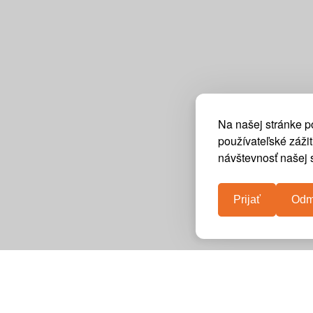
Na našej stránke p
používateľské záži
návštevnosť našej s
Prijať
Odm