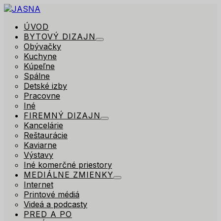
ÚVOD
BYTOVÝ DIZAJN
Obývačky
Kuchyne
Kúpeľne
Spálne
Detské izby
Pracovne
Iné
FIREMNÝ DIZAJN
Kancelárie
Reštaurácie
Kaviarne
Výstavy
Iné komerčné priestory
MEDIÁLNE ZMIENKY
Internet
Printové médiá
Videá a podcasty
PRED A PO