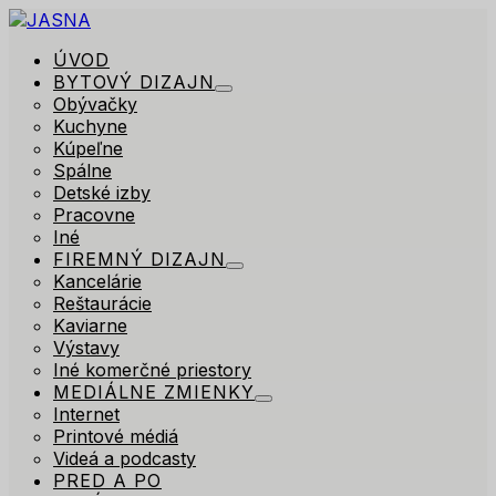
ÚVOD
BYTOVÝ DIZAJN
Obývačky
Kuchyne
Kúpeľne
Spálne
Detské izby
Pracovne
Iné
FIREMNÝ DIZAJN
Kancelárie
Reštaurácie
Kaviarne
Výstavy
Iné komerčné priestory
MEDIÁLNE ZMIENKY
Internet
Printové médiá
Videá a podcasty
PRED A PO