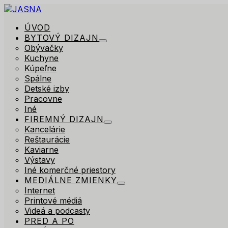
ÚVOD
BYTOVÝ DIZAJN
Obývačky
Kuchyne
Kúpeľne
Spálne
Detské izby
Pracovne
Iné
FIREMNÝ DIZAJN
Kancelárie
Reštaurácie
Kaviarne
Výstavy
Iné komerčné priestory
MEDIÁLNE ZMIENKY
Internet
Printové médiá
Videá a podcasty
PRED A PO