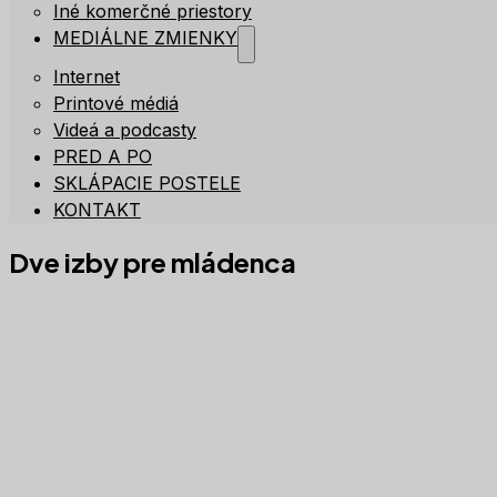
Iné komerčné priestory
MEDIÁLNE ZMIENKY
Internet
Printové médiá
Videá a podcasty
PRED A PO
SKLÁPACIE POSTELE
KONTAKT
Dve izby pre mládenca