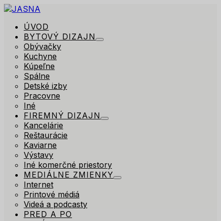
ÚVOD
BYTOVÝ DIZAJN
Obývačky
Kuchyne
Kúpeľne
Spálne
Detské izby
Pracovne
Iné
FIREMNÝ DIZAJN
Kancelárie
Reštaurácie
Kaviarne
Výstavy
Iné komerčné priestory
MEDIÁLNE ZMIENKY
Internet
Printové médiá
Videá a podcasty
PRED A PO