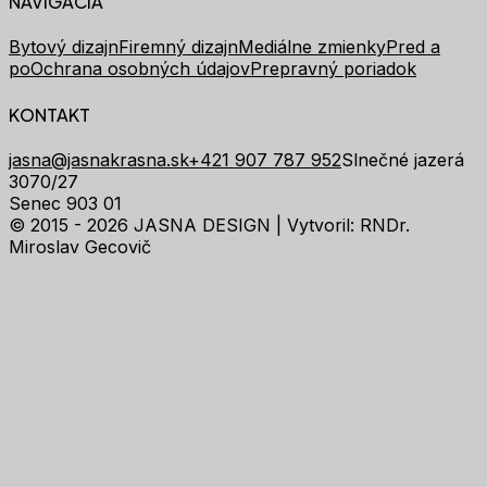
NAVIGÁCIA
Bytový dizajn
Firemný dizajn
Mediálne zmienky
Pred a
po
Ochrana osobných údajov
Prepravný poriadok
KONTAKT
jasna@jasnakrasna.sk
+421 907 787 952
Slnečné jazerá
3070/27
Senec 903 01
© 2015 - 2026 JASNA DESIGN |
Vytvoril: RNDr.
Miroslav Gecovič