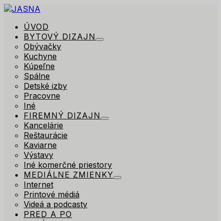
ÚVOD
BYTOVÝ DIZAJN
Obývačky
Kuchyne
Kúpeľne
Spálne
Detské izby
Pracovne
Iné
FIREMNÝ DIZAJN
Kancelárie
Reštaurácie
Kaviarne
Výstavy
Iné komerčné priestory
MEDIÁLNE ZMIENKY
Internet
Printové médiá
Videá a podcasty
PRED A PO