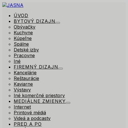
ÚVOD
BYTOVÝ DIZAJN
Obývačky
Kuchyne
Kúpeľne
Spálne
Detské izby
Pracovne
Iné
FIREMNÝ DIZAJN
Kancelárie
Reštaurácie
Kaviarne
Výstavy
Iné komerčné priestory
MEDIÁLNE ZMIENKY
Internet
Printové médiá
Videá a podcasty
PRED A PO