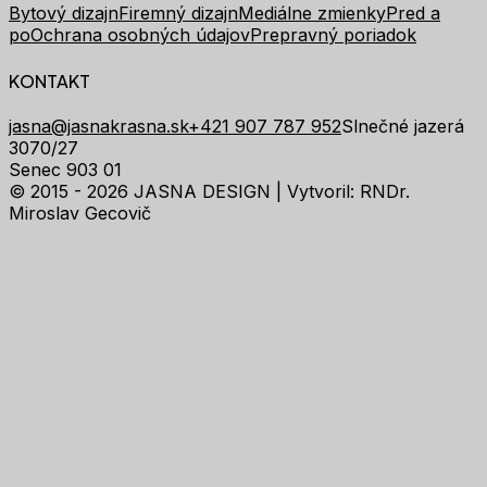
Bytový dizajn
Firemný dizajn
Mediálne zmienky
Pred a
po
Ochrana osobných údajov
Prepravný poriadok
KONTAKT
jasna@jasnakrasna.sk
+421 907 787 952
Slnečné jazerá
3070/27
Senec 903 01
© 2015 - 2026 JASNA DESIGN |
Vytvoril: RNDr.
Miroslav Gecovič