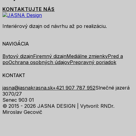
KONTAKTUJTE NÁS
Interiérový dizajn od návrhu až po realizáciu.
NAVIGÁCIA
Bytový dizajn
Firemný dizajn
Mediálne zmienky
Pred a
po
Ochrana osobných údajov
Prepravný poriadok
KONTAKT
jasna@jasnakrasna.sk
+421 907 787 952
Slnečné jazerá
3070/27
Senec 903 01
© 2015 - 2026 JASNA DESIGN |
Vytvoril: RNDr.
Miroslav Gecovič