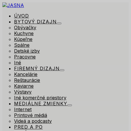
ÚVOD
BYTOVÝ DIZAJN
Obývačky
Kuchyne
Kúpeľne
Spálne
Detské izby
Pracovne
Iné
FIREMNÝ DIZAJN
Kancelárie
Reštaurácie
Kaviarne
Výstavy
Iné komerčné priestory
MEDIÁLNE ZMIENKY
Internet
Printové médiá
Videá a podcasty
PRED A PO