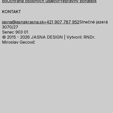
po
Ochrana osobných údajov
Prepravný poriadok
KONTAKT
jasna@jasnakrasna.sk
+421 907 787 952
Slnečné jazerá
3070/27
Senec 903 01
© 2015 - 2026 JASNA DESIGN |
Vytvoril: RNDr.
Miroslav Gecovič