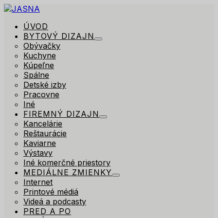
ÚVOD
BYTOVÝ DIZAJN
Obývačky
Kuchyne
Kúpeľne
Spálne
Detské izby
Pracovne
Iné
FIREMNÝ DIZAJN
Kancelárie
Reštaurácie
Kaviarne
Výstavy
Iné komerčné priestory
MEDIÁLNE ZMIENKY
Internet
Printové médiá
Videá a podcasty
PRED A PO