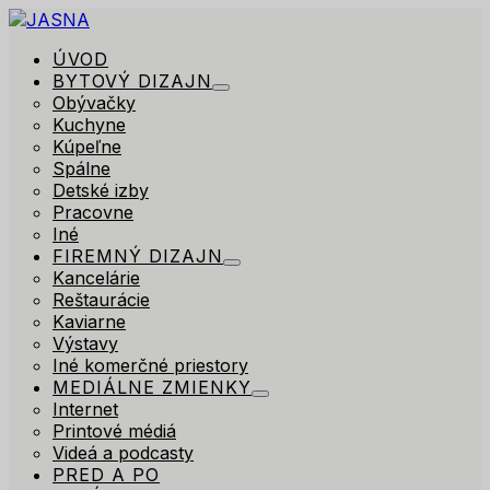
ÚVOD
BYTOVÝ DIZAJN
Obývačky
Kuchyne
Kúpeľne
Spálne
Detské izby
Pracovne
Iné
FIREMNÝ DIZAJN
Kancelárie
Reštaurácie
Kaviarne
Výstavy
Iné komerčné priestory
MEDIÁLNE ZMIENKY
Internet
Printové médiá
Videá a podcasty
PRED A PO