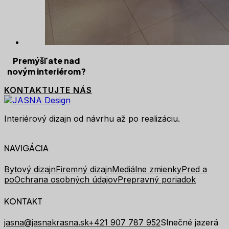
Premýšľate nad
novým interiérom?
KONTAKTUJTE NÁS
Interiérový dizajn od návrhu až po realizáciu.
NAVIGÁCIA
Bytový dizajn
Firemný dizajn
Mediálne zmienky
Pred a
po
Ochrana osobných údajov
Prepravný poriadok
KONTAKT
jasna@jasnakrasna.sk
+421 907 787 952
Slnečné jazerá