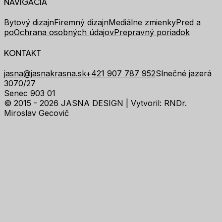
NAVIGÁCIA
Bytový dizajn
Firemný dizajn
Mediálne zmienky
Pred a
po
Ochrana osobných údajov
Prepravný poriadok
KONTAKT
jasna@jasnakrasna.sk
+421 907 787 952
Slnečné jazerá
3070/27
Senec 903 01
© 2015 - 2026 JASNA DESIGN |
Vytvoril: RNDr.
Miroslav Gecovič