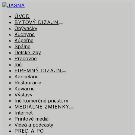
ÚVOD
BYTOVÝ DIZAJN
Obývačky
Kuchyne
Kúpeľne
Spálne
Detské izby
Pracovne
Iné
FIREMNÝ DIZAJN
Kancelárie
Reštaurácie
Kaviarne
Výstavy
Iné komerčné priestory
MEDIÁLNE ZMIENKY
Internet
Printové médiá
Videá a podcasty
PRED A PO