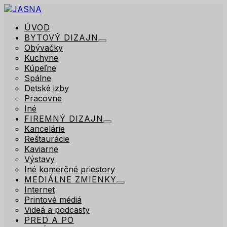
ÚVOD
BYTOVÝ DIZAJN
Obývačky
Kuchyne
Kúpeľne
Spálne
Detské izby
Pracovne
Iné
FIREMNÝ DIZAJN
Kancelárie
Reštaurácie
Kaviarne
Výstavy
Iné komerčné priestory
MEDIÁLNE ZMIENKY
Internet
Printové médiá
Videá a podcasty
PRED A PO