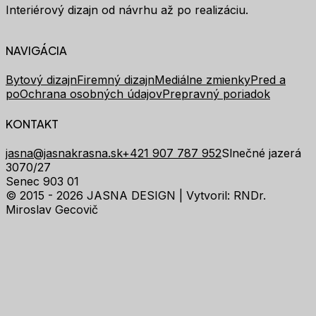
Interiérový dizajn od návrhu až po realizáciu.
NAVIGÁCIA
Bytový dizajn
Firemný dizajn
Mediálne zmienky
Pred a
po
Ochrana osobných údajov
Prepravný poriadok
KONTAKT
jasna@jasnakrasna.sk
+421 907 787 952
Slnečné jazerá
3070/27
Senec 903 01
© 2015 - 2026 JASNA DESIGN |
Vytvoril: RNDr.
Miroslav Gecovič