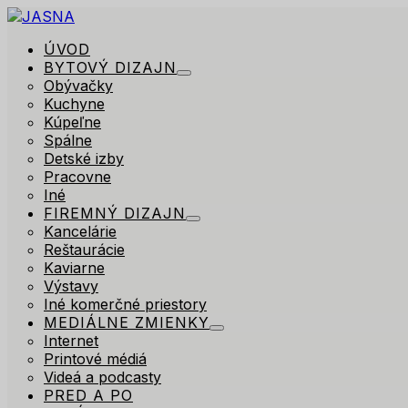
ÚVOD
BYTOVÝ DIZAJN
Obývačky
Kuchyne
Kúpeľne
Spálne
Detské izby
Pracovne
Iné
FIREMNÝ DIZAJN
Kancelárie
Reštaurácie
Kaviarne
Výstavy
Iné komerčné priestory
MEDIÁLNE ZMIENKY
Internet
Printové médiá
Videá a podcasty
PRED A PO