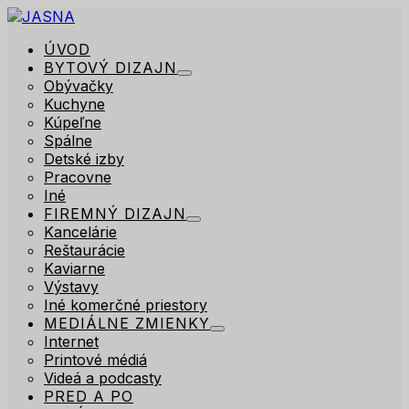
ÚVOD
BYTOVÝ DIZAJN
Obývačky
Kuchyne
Kúpeľne
Spálne
Detské izby
Pracovne
Iné
FIREMNÝ DIZAJN
Kancelárie
Reštaurácie
Kaviarne
Výstavy
Iné komerčné priestory
MEDIÁLNE ZMIENKY
Internet
Printové médiá
Videá a podcasty
PRED A PO