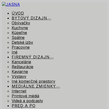
ÚVOD
BYTOVÝ DIZAJN
Obývačky
Kuchyne
Kúpeľne
Spálne
Detské izby
Pracovne
Iné
FIREMNÝ DIZAJN
Kancelárie
Reštaurácie
Kaviarne
Výstavy
Iné komerčné priestory
MEDIÁLNE ZMIENKY
Internet
Printové médiá
Videá a podcasty
PRED A PO