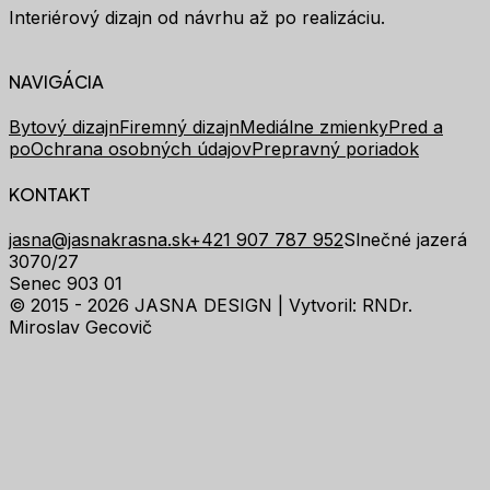
Interiérový dizajn od návrhu až po realizáciu.
NAVIGÁCIA
Bytový dizajn
Firemný dizajn
Mediálne zmienky
Pred a
po
Ochrana osobných údajov
Prepravný poriadok
KONTAKT
jasna@jasnakrasna.sk
+421 907 787 952
Slnečné jazerá
3070/27
Senec 903 01
© 2015 - 2026 JASNA DESIGN |
Vytvoril: RNDr.
Miroslav Gecovič