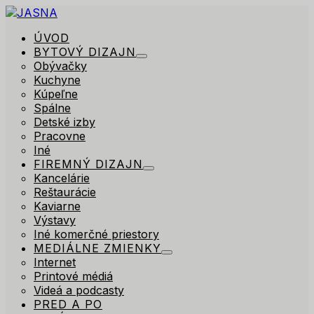
ÚVOD
BYTOVÝ DIZAJN
Obývačky
Kuchyne
Kúpeľne
Spálne
Detské izby
Pracovne
Iné
FIREMNÝ DIZAJN
Kancelárie
Reštaurácie
Kaviarne
Výstavy
Iné komerčné priestory
MEDIÁLNE ZMIENKY
Internet
Printové médiá
Videá a podcasty
PRED A PO