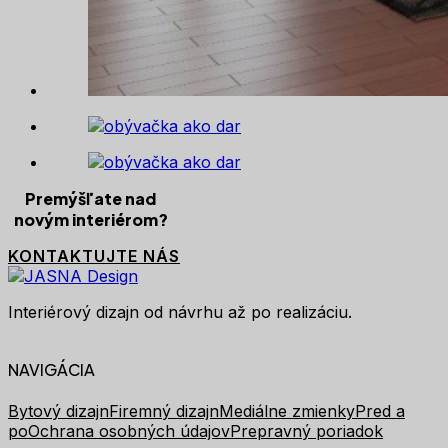
Premýšľate nad
novým interiérom?
KONTAKTUJTE NÁS
Interiérový dizajn od návrhu až po realizáciu.
NAVIGÁCIA
Bytový dizajn
Firemný dizajn
Mediálne zmienky
Pred a
po
Ochrana osobných údajov
Prepravný poriadok