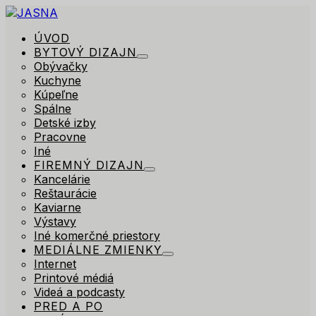
ÚVOD
BYTOVÝ DIZAJN
Obývačky
Kuchyne
Kúpeľne
Spálne
Detské izby
Pracovne
Iné
FIREMNÝ DIZAJN
Kancelárie
Reštaurácie
Kaviarne
Výstavy
Iné komerčné priestory
MEDIÁLNE ZMIENKY
Internet
Printové médiá
Videá a podcasty
PRED A PO