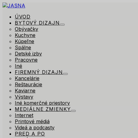
ÚVOD
BYTOVÝ DIZAJN
Obývačky
Kuchyne
Kúpeľne
Spálne
Detské izby
Pracovne
Iné
FIREMNÝ DIZAJN
Kancelárie
Reštaurácie
Kaviarne
Výstavy
Iné komerčné priestory
MEDIÁLNE ZMIENKY
Internet
Printové médiá
Videá a podcasty
PRED A PO