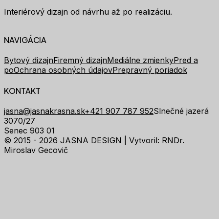
Interiérový dizajn od návrhu až po realizáciu.
NAVIGÁCIA
Bytový dizajn
Firemný dizajn
Mediálne zmienky
Pred a
po
Ochrana osobných údajov
Prepravný poriadok
KONTAKT
jasna@jasnakrasna.sk
+421 907 787 952
Slnečné jazerá
3070/27
Senec 903 01
© 2015 - 2026 JASNA DESIGN |
Vytvoril: RNDr.
Miroslav Gecovič