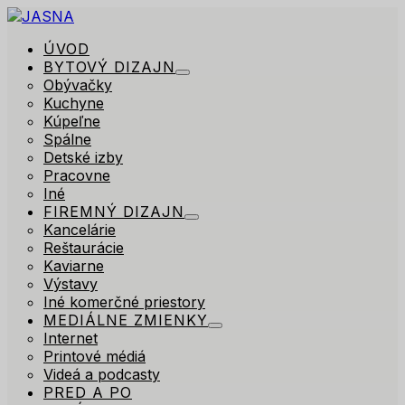
ÚVOD
BYTOVÝ DIZAJN
Obývačky
Kuchyne
Kúpeľne
Spálne
Detské izby
Pracovne
Iné
FIREMNÝ DIZAJN
Kancelárie
Reštaurácie
Kaviarne
Výstavy
Iné komerčné priestory
MEDIÁLNE ZMIENKY
Internet
Printové médiá
Videá a podcasty
PRED A PO