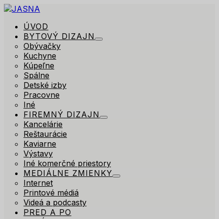
ÚVOD
BYTOVÝ DIZAJN
Obývačky
Kuchyne
Kúpeľne
Spálne
Detské izby
Pracovne
Iné
FIREMNÝ DIZAJN
Kancelárie
Reštaurácie
Kaviarne
Výstavy
Iné komerčné priestory
MEDIÁLNE ZMIENKY
Internet
Printové médiá
Videá a podcasty
PRED A PO