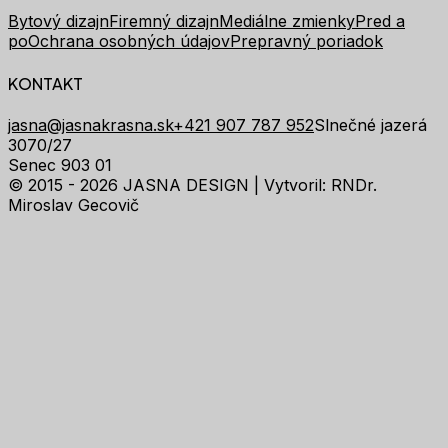
Bytový dizajn
Firemný dizajn
Mediálne zmienky
Pred a
po
Ochrana osobných údajov
Prepravný poriadok
KONTAKT
jasna@jasnakrasna.sk
+421 907 787 952
Slnečné jazerá
3070/27
Senec 903 01
© 2015 - 2026 JASNA DESIGN |
Vytvoril: RNDr.
Miroslav Gecovič