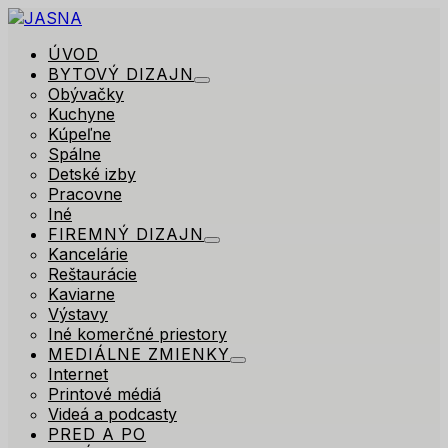
ÚVOD
BYTOVÝ DIZAJN
Obývačky
Kuchyne
Kúpeľne
Spálne
Detské izby
Pracovne
Iné
FIREMNÝ DIZAJN
Kancelárie
Reštaurácie
Kaviarne
Výstavy
Iné komerčné priestory
MEDIÁLNE ZMIENKY
Internet
Printové médiá
Videá a podcasty
PRED A PO