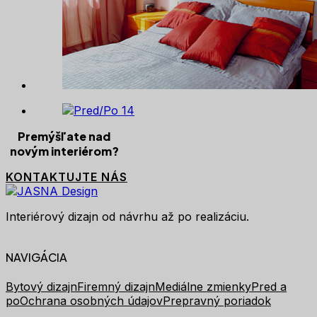
Premýšľate nad
novým interiérom?
KONTAKTUJTE NÁS
Interiérový dizajn od návrhu až po realizáciu.
NAVIGÁCIA
Bytový dizajn
Firemný dizajn
Mediálne zmienky
Pred a
po
Ochrana osobných údajov
Prepravný poriadok