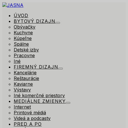
ÚVOD
BYTOVÝ DIZAJN
Obývačky
Kuchyne
Kúpeľne
Spálne
Detské izby
Pracovne
Iné
FIREMNÝ DIZAJN
Kancelárie
Reštaurácie
Kaviarne
Výstavy
Iné komerčné priestory
MEDIÁLNE ZMIENKY
Internet
Printové médiá
Videá a podcasty
PRED A PO