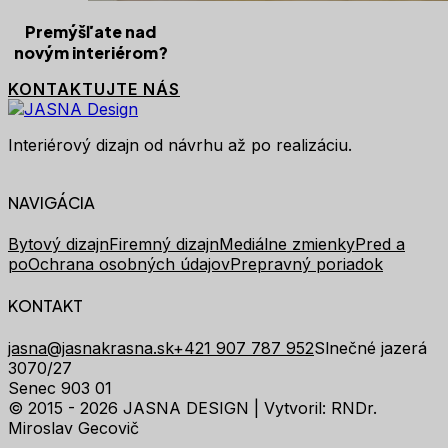
Premýšľate nad
novým interiérom?
KONTAKTUJTE NÁS
Interiérový dizajn od návrhu až po realizáciu.
NAVIGÁCIA
Bytový dizajn
Firemný dizajn
Mediálne zmienky
Pred a
po
Ochrana osobných údajov
Prepravný poriadok
KONTAKT
jasna@jasnakrasna.sk
+421 907 787 952
Slnečné jazerá
3070/27
Senec 903 01
© 2015 - 2026 JASNA DESIGN |
Vytvoril: RNDr.
Miroslav Gecovič