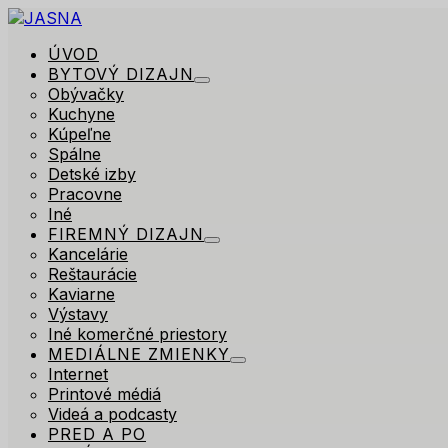
ÚVOD
BYTOVÝ DIZAJN
Obývačky
Kuchyne
Kúpeľne
Spálne
Detské izby
Pracovne
Iné
FIREMNÝ DIZAJN
Kancelárie
Reštaurácie
Kaviarne
Výstavy
Iné komerčné priestory
MEDIÁLNE ZMIENKY
Internet
Printové médiá
Videá a podcasty
PRED A PO