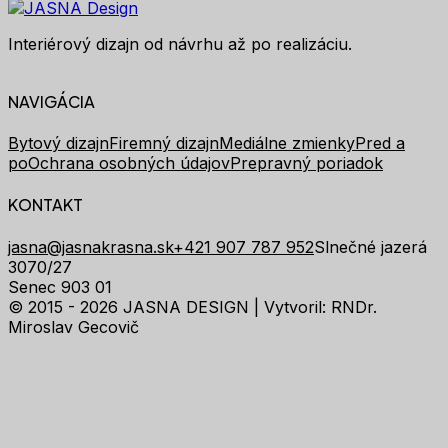
Interiérový dizajn od návrhu až po realizáciu.
NAVIGÁCIA
Bytový dizajn
Firemný dizajn
Mediálne zmienky
Pred a
po
Ochrana osobných údajov
Prepravný poriadok
KONTAKT
jasna@jasnakrasna.sk
+421 907 787 952
Slnečné jazerá
3070/27
Senec 903 01
© 2015 - 2026 JASNA DESIGN |
Vytvoril: RNDr.
Miroslav Gecovič