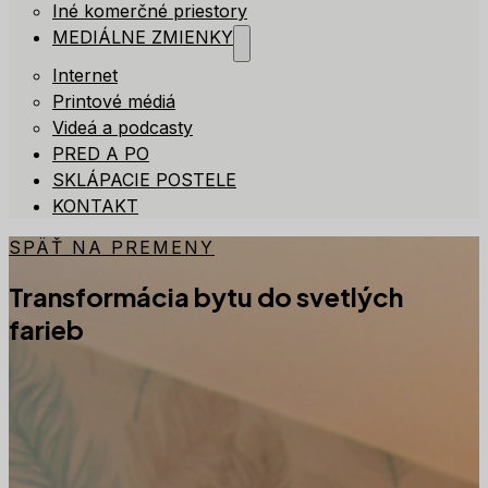
Iné komerčné priestory
MEDIÁLNE ZMIENKY
Internet
Printové médiá
Videá a podcasty
PRED A PO
SKLÁPACIE POSTELE
KONTAKT
SPÄŤ NA PREMENY
Transformácia bytu do svetlých
farieb