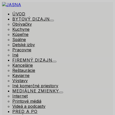
ÚVOD
BYTOVÝ DIZAJN
Obývačky
Kuchyne
Kúpeľne
Spálne
Detské izby
Pracovne
Iné
FIREMNÝ DIZAJN
Kancelárie
Reštaurácie
Kaviarne
Výstavy
Iné komerčné priestory
MEDIÁLNE ZMIENKY
Internet
Printové médiá
Videá a podcasty
PRED A PO