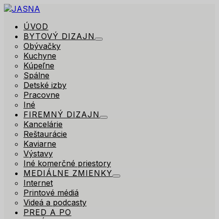
ÚVOD
BYTOVÝ DIZAJN
Obývačky
Kuchyne
Kúpeľne
Spálne
Detské izby
Pracovne
Iné
FIREMNÝ DIZAJN
Kancelárie
Reštaurácie
Kaviarne
Výstavy
Iné komerčné priestory
MEDIÁLNE ZMIENKY
Internet
Printové médiá
Videá a podcasty
PRED A PO