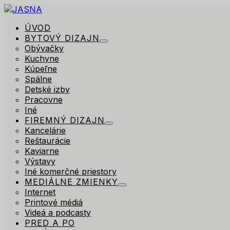
ÚVOD
BYTOVÝ DIZAJN
Obývačky
Kuchyne
Kúpeľne
Spálne
Detské izby
Pracovne
Iné
FIREMNÝ DIZAJN
Kancelárie
Reštaurácie
Kaviarne
Výstavy
Iné komerčné priestory
MEDIÁLNE ZMIENKY
Internet
Printové médiá
Videá a podcasty
PRED A PO