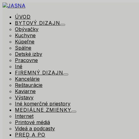
ÚVOD
BYTOVÝ DIZAJN
Obývačky
Kuchyne
Kúpeľne
Spálne
Detské izby
Pracovne
Iné
FIREMNÝ DIZAJN
Kancelárie
Reštaurácie
Kaviarne
Výstavy
Iné komerčné priestory
MEDIÁLNE ZMIENKY
Internet
Printové médiá
Videá a podcasty
PRED A PO