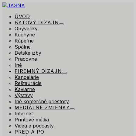
ÚVOD
BYTOVÝ DIZAJN
Obývačky
Kuchyne
Kúpeľne
Spálne
Detské izby
Pracovne
Iné
FIREMNÝ DIZAJN
Kancelárie
Reštaurácie
Kaviarne
Výstavy
Iné komerčné priestory
MEDIÁLNE ZMIENKY
Internet
Printové médiá
Videá a podcasty
PRED A PO