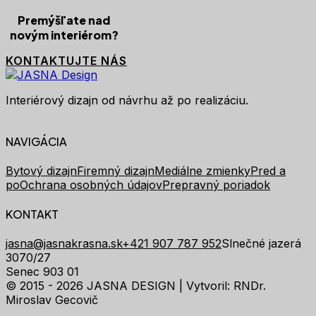
Premýšľate nad
novým interiérom?
KONTAKTUJTE NÁS
Interiérový dizajn od návrhu až po realizáciu.
NAVIGÁCIA
Bytový dizajn
Firemný dizajn
Mediálne zmienky
Pred a
po
Ochrana osobných údajov
Prepravný poriadok
KONTAKT
jasna@jasnakrasna.sk
+421 907 787 952
Slnečné jazerá
3070/27
Senec 903 01
© 2015 - 2026 JASNA DESIGN |
Vytvoril: RNDr.
Miroslav Gecovič