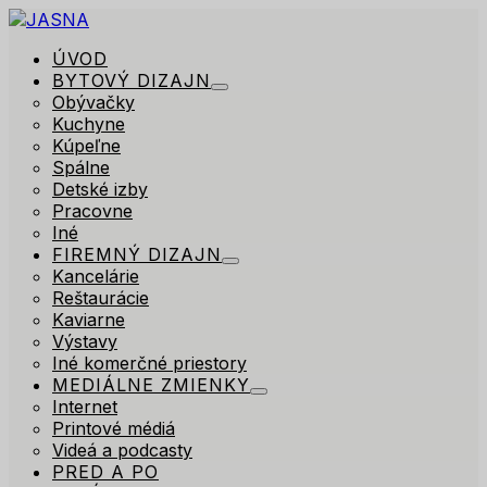
ÚVOD
BYTOVÝ DIZAJN
Obývačky
Kuchyne
Kúpeľne
Spálne
Detské izby
Pracovne
Iné
FIREMNÝ DIZAJN
Kancelárie
Reštaurácie
Kaviarne
Výstavy
Iné komerčné priestory
MEDIÁLNE ZMIENKY
Internet
Printové médiá
Videá a podcasty
PRED A PO