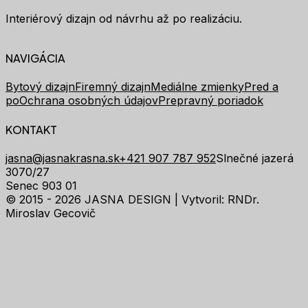
Interiérový dizajn od návrhu až po realizáciu.
NAVIGÁCIA
Bytový dizajn
Firemný dizajn
Mediálne zmienky
Pred a
po
Ochrana osobných údajov
Prepravný poriadok
KONTAKT
jasna@jasnakrasna.sk
+421 907 787 952
Slnečné jazerá
3070/27
Senec 903 01
© 2015 - 2026 JASNA DESIGN |
Vytvoril: RNDr.
Miroslav Gecovič