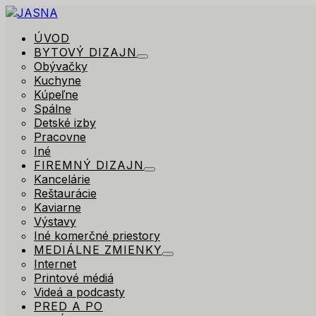
ÚVOD
BYTOVÝ DIZAJN
Obývačky
Kuchyne
Kúpeľne
Spálne
Detské izby
Pracovne
Iné
FIREMNÝ DIZAJN
Kancelárie
Reštaurácie
Kaviarne
Výstavy
Iné komerčné priestory
MEDIÁLNE ZMIENKY
Internet
Printové médiá
Videá a podcasty
PRED A PO