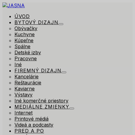
ÚVOD
BYTOVÝ DIZAJN
Obývačky
Kuchyne
Kúpeľne
Spálne
Detské izby
Pracovne
Iné
FIREMNÝ DIZAJN
Kancelárie
Reštaurácie
Kaviarne
Výstavy
Iné komerčné priestory
MEDIÁLNE ZMIENKY
Internet
Printové médiá
Videá a podcasty
PRED A PO