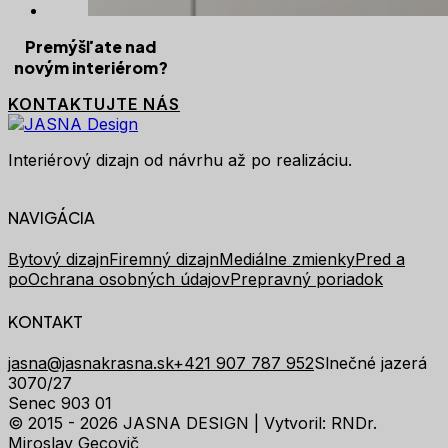
Premýšľate nad
novým interiérom?
KONTAKTUJTE NÁS
Interiérový dizajn od návrhu až po realizáciu.
NAVIGÁCIA
Bytový dizajn
Firemný dizajn
Mediálne zmienky
Pred a
po
Ochrana osobných údajov
Prepravný poriadok
KONTAKT
jasna@jasnakrasna.sk
+421 907 787 952
Slnečné jazerá
3070/27
Senec 903 01
© 2015 - 2026 JASNA DESIGN |
Vytvoril: RNDr.
Miroslav Gecovič