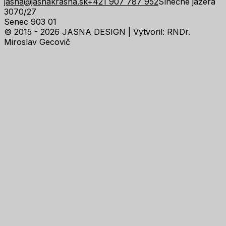
jasna@jasnakrasna.sk
+421 907 787 952
Slnečné jazerá
3070/27
Senec 903 01
© 2015 - 2026 JASNA DESIGN |
Vytvoril: RNDr.
Miroslav Gecovič