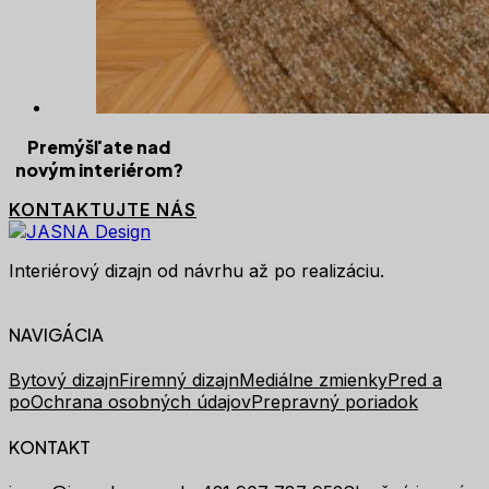
Premýšľate nad
novým interiérom?
KONTAKTUJTE NÁS
Interiérový dizajn od návrhu až po realizáciu.
NAVIGÁCIA
Bytový dizajn
Firemný dizajn
Mediálne zmienky
Pred a
po
Ochrana osobných údajov
Prepravný poriadok
KONTAKT