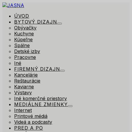
ÚVOD
BYTOVÝ DIZAJN
Obývačky
Kuchyne
Kúpeľne
Spálne
Detské izby
Pracovne
Iné
FIREMNÝ DIZAJN
Kancelárie
Reštaurácie
Kaviarne
Výstavy
Iné komerčné priestory
MEDIÁLNE ZMIENKY
Internet
Printové médiá
Videá a podcasty
PRED A PO